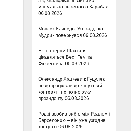
ЛК, кваліфікація. Динамо
мінімально перемогло Карабах
06.08.2026
Мойсес Кайседо: Усі раді, що
Мудрик повернувся
06.08.2026
Ексвінгером Шахтаря
цікавляться Вест Гем та
Фіорентина
06.08.2026
Олександр Хацкевич: Гуцуляк
не допрацював до кінця свій
контракт і не потис руку
президенту
06.08.2026
Родрі зробив вибір між Реалом і
Барселоною – він уже узгодив
контракт
06.08.2026