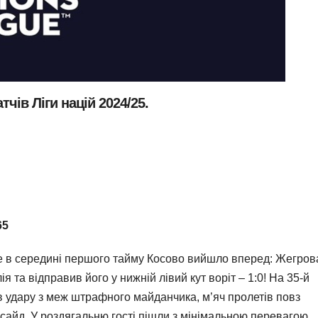
тчів Ліги націй 2024/25.
65
е в середині першого тайму Косово вийшло вперед: Жегров
 та відправив його у нижній лівий кут воріт – 1:0! На 35-й
ав удару з меж штрафного майданчика, м’яч пролетів повз
фсайд. У роздягальню гості пішли з мінімальною перевагою.