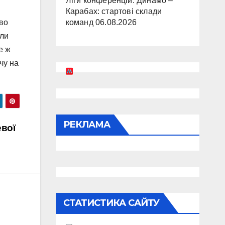
Ліги конференцій. Динамо –
Карабах: стартові склади
ово
команд
06.08.2026
гли
е ж
чу на
РЕКЛАМА
евої
СТАТИСТИКА САЙТУ