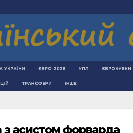
А УКРАЇНИ
ЄВРО-2028
УПЛ
ЄВРОКУБКИ
АЦІЙ
ТРАНСФЕРИ
ІНШЕ
а з асистом форварда