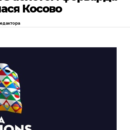
ася Косово
редактора