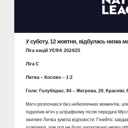
У суботу, 12 жовтня, відбулась низка ма
Ліга націй УЄФА 2024/25
Ліга С
Литва – Косово – 1:2
Голи: Голубіцкас, 84 – Жегрова, 20, Краснікі, 
Матч розпочався без небезпечних моментів, ал
підхопив м’яч у штрафному після передачі Муслія
хвилині Литва зуміла відповісти: Гінейтіс завд
голкіпера, але гол не було зараховано через о