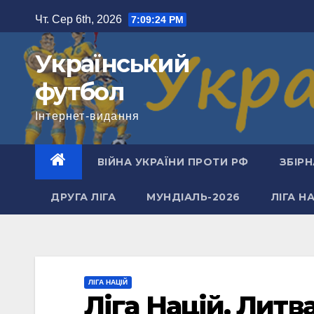
Перейти
Чт. Сер 6th, 2026
7:09:24 PM
до
вмісту
Український
футбол
Інтернет-видання
ВІЙНА УКРАЇНИ ПРОТИ РФ
ЗБІРН
ДРУГА ЛІГА
МУНДІАЛЬ-2026
ЛІГА Н
ЛІГА НАЦІЙ
Ліга Націй. Литв