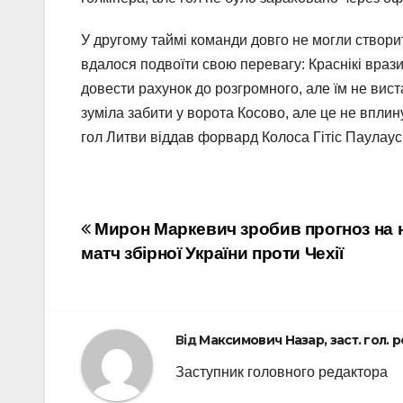
У другому таймі команди довго не могли створит
вдалося подвоїти свою перевагу: Краснікі врази
довести рахунок до розгромного, але їм не вист
зуміла забити у ворота Косово, але це не впли
гол Литви віддав форвард Колоса Гітіс Паулаус
Навігація
Мирон Маркевич зробив прогноз на 
матч збірної України проти Чехії
записів
Від
Максимович Назар, заст. гол. 
Заступник головного редактора