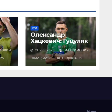
УПЛ
Олександр
Хацкевич: Гуцуляк
ст
не допрацював до
МОВИЧ
СЕР 6, 2026
МАКСИМОВИЧ
ина
кінця свій контракт
і не потис руку
ОРА
НАЗАР, ЗАСТ. ГОЛ. РЕДАКТОРА
президенту
Home