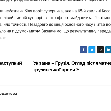
и небезпеки біля воріт суперника, але на 65-й хвилині Кос
в лівий нижній кут воріт зі штрафного майданчика. Гості мо
ачило точності. Незадовго до кінця основного часу Литва вс
нуло на підсумок матчу. Зазначимо, що результативну переда
кас.
наступний
Україна – Грузія. Огляд післяматч
грузинської преси
редактора