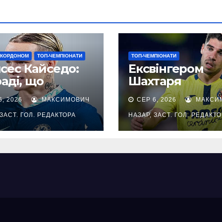
 КОРДОНОМ
ТОП-ЧЕМПІОНАТИ
ТОП-ЧЕМПІОНАТИ
сес Кайседо:
Ексвінгером
раді, що
Шахтаря
рик
цікавляться Ве
6, 2026
МАКСИМОВИЧ
СЕР 6, 2026
МАКСИ
ернувся
Гем та Фіорент
 ЗАСТ. ГОЛ. РЕДАКТОРА
НАЗАР, ЗАСТ. ГОЛ. РЕДАКТ