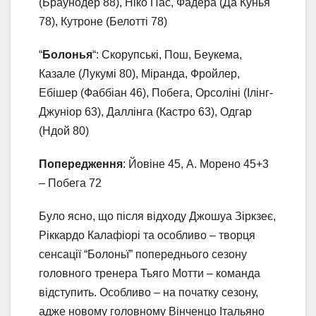
(Браунодер 88), Ніко Пас, Фадера (Да Кунья
78), Кутроне (Белотті 78)
“
Болонья
“: Скорупські, Пош, Беукема,
Казале (Лукумі 80), Міранда, Фройлер,
Ебішер (Фаббіан 46), Побега, Орсоліні (Ілінг-
Джуніор 63), Даллінга (Кастро 63), Одгар
(Ндой 80)
Попередження
: Йовіне 45, А. Морено 45+3
– Побега 72
Було ясно, що після відходу Джошуа Зіркзеє,
Ріккардо Калафіорі та особливо – творця
сенсації “Болоньї” попереднього сезону
головного тренера Тьяго Мотти – команда
відступить. Особливо – на початку сезону,
адже новому головному Вінченцо Італьяно