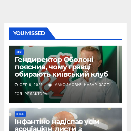
YOU MISSED
УПЛ
Гендиректор Оболоні
пояснив, чому гравці
обирають київський клуб
СЕР 6, 2026
МАКСИМОВИЧ НАЗАР, ЗАСТ.
ГОЛ. РЕДАКТОРА
ІНШЕ
Інфантіно надіслав усім
асоціаціям листи з