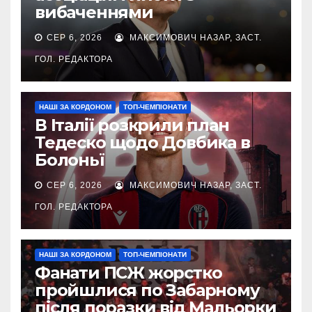
вибаченнями
СЕР 6, 2026
МАКСИМОВИЧ НАЗАР, ЗАСТ.
ГОЛ. РЕДАКТОРА
НАШІ ЗА КОРДОНОМ
ТОП-ЧЕМПІОНАТИ
В Італії розкрили план
Тедеско щодо Довбика в
Болоньї
СЕР 6, 2026
МАКСИМОВИЧ НАЗАР, ЗАСТ.
ГОЛ. РЕДАКТОРА
НАШІ ЗА КОРДОНОМ
ТОП-ЧЕМПІОНАТИ
Фанати ПСЖ жорстко
пройшлися по Забарному
після поразки від Мальорки