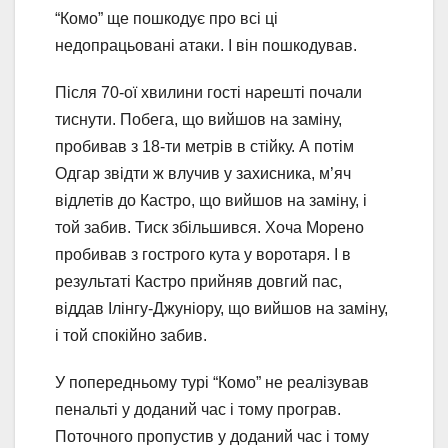
“Комо” ще пошкодує про всі ці
недопрацьовані атаки. І він пошкодував.
Після 70-ої хвилини гості нарешті почали
тиснути. Побега, що вийшов на заміну,
пробивав з 18-ти метрів в стійку. А потім
Одгар звідти ж влучив у захисника, м’яч
відлетів до Кастро, що вийшов на заміну, і
той забив. Тиск збільшився. Хоча Морено
пробивав з гострого кута у воротаря. І в
результаті Кастро прийняв довгий пас,
віддав Ілінгу-Джуніору, що вийшов на заміну,
і той спокійно забив.
У попередньому турі “Комо” не реалізував
пенальті у доданий час і тому програв.
Поточного пропустив у доданий час і тому