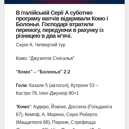
В італійській Серії А суботню
програму матчів відкривали Комо і
Болонья. Господарі втратили
перемогу, передуючи в рахунку із
різницею в два м’ячі.
Серія А. Четвертий тур
Комо. “Джузеппе Сінігалья”
“Комо” – “Болонья” 2:2
Голи
: Казале 5 (автогол), Кутроне 53 –
Кастро 76, Ілінг-Джуніор 90+1
“
Комо
“: Аудеро, Йовіне, Доссена (Гольданіга
67), Кемпф, А. Морено, Серхі Роберто
(Маццителлі 88), Пероне, Стрефецца