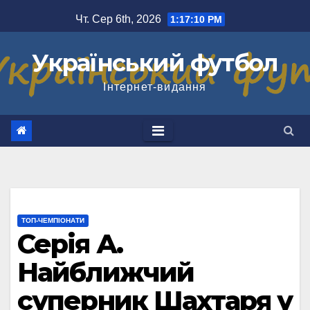
Перейти
Чт. Сер 6th, 2026
1:17:11 PM
до
вмісту
Український футбол
Інтернет-видання
ТОП-ЧЕМПІОНАТИ
Серія А.
Найближчий
суперник Шахтаря у