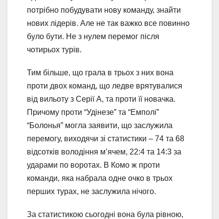
потрібно побудувати нову команду, знайти
нових лідерів. Але не так важко все повинно
було бути. Не з нулем перемог після
чотирьох турів.
Тим більше, що грала в трьох з них вона
проти двох команд, що ледве врятувалися
від вильоту з Серії А, та проти її новачка.
Причому проти “Удінезе” та “Емполі”
“Болонья” могла заявити, що заслужила
перемогу, виходячи зі статистики – 74 та 68
відсотків володіння м’ячем, 22:4 та 14:3 за
ударами по воротах. В Комо ж проти
команди, яка набрала одне очко в трьох
перших турах, не заслужила нічого.
За статистикою сьогодні вона була рівною,