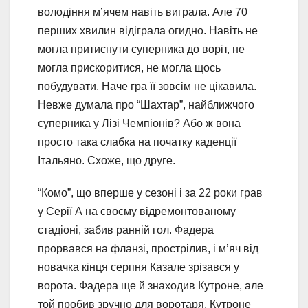
володіння м’ячем навіть виграла. Але 70
перших хвилин відіграла огидно. Навіть не
могла притиснути суперника до воріт, не
могла прискоритися, не могла щось
побудувати. Наче гра її зовсім не цікавила.
Невже думала про “Шахтар”, найближчого
суперника у Лізі Чемпіонів? Або ж вона
просто така слабка на початку каденції
Італьяно. Схоже, що друге.
“Комо”, що вперше у сезоні і за 22 роки грав
у Серії А на своєму відремонтованому
стадіоні, забив ранній гол. Фадера
прорвався на фланзі, прострілив, і м’яч від
новачка кінця серпня Казале зрізався у
ворота. Фадера ще й знаходив Кутроне, але
той пробив зручно для воротаря. Кутроне