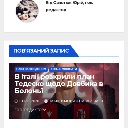
Від
Сапотюк Юрій, гол.
редактор
ПОВ’ЯЗАНИЙ ЗАПИС
НАШІ ЗА КОРДОНОМ
ТОП-ЧЕМПІОНАТИ
В Італії розкрили план
Тедеско щодо Довбика в
Болоньї
СЕР 6, 2026
МАКСИМОВИЧ НАЗАР, ЗАСТ.
ГОЛ. РЕДАКТОРА
НАШІ ЗА КОРДОНОМ
ТОП-ЧЕМПІОНАТИ