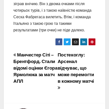
зіграв внічию. Він з двома очками після
чотирьох турів, і з такою наївністю команда
Сеска Фабрегаса вилетить. Втім, і команда
Італьяно з такою грою та такими
результатами (три очки) не піде далеко.
Навігація
Манчестер Сіті –
Постекоглу:
Брентфорд. Стали
Арсенал
записів
відомі оцінки Єгора
відчуває, що
Ярмолюка за матч
може перемогти
АПЛ
в кожному матчі