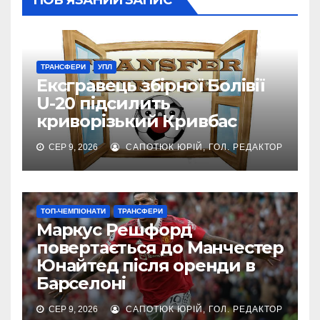
ПОВ’ЯЗАНИЙ ЗАПИС
ТРАНСФЕРИ
УПЛ
Ексгравець збірної Болівії
U-20 підсилить
криворізький Кривбас
СЕР 9, 2026
САПОТЮК ЮРІЙ, ГОЛ. РЕДАКТОР
ТОП-ЧЕМПІОНАТИ
ТРАНСФЕРИ
Маркус Решфорд
повертається до Манчестер
Юнайтед після оренди в
Барселоні
СЕР 9, 2026
САПОТЮК ЮРІЙ, ГОЛ. РЕДАКТОР