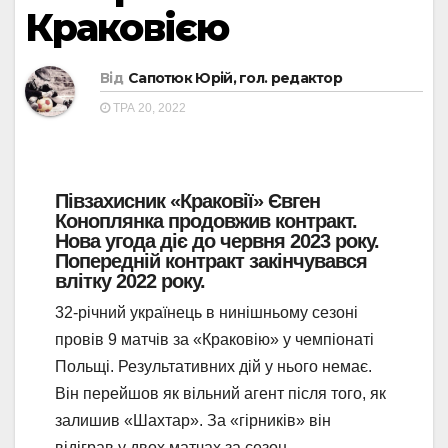
Краковією
Від
Сапотюк Юрій, гол. редактор
ТРА 20, 2022
Півзахисник «Краковії» Євген
Коноплянка продовжив контракт.
Нова угода діє до червня 2023 року.
Попередній контракт закінчувався
влітку 2022 року.
32-річний українець в нинішньому сезоні
провів 9 матчів за «Краковію» у чемпіонаті
Польщі. Результативних дій у нього немає.
Він перейшов як вільний агент після того, як
залишив «Шахтар». За «гірників» він
відіграв у двох матчах за сезон.