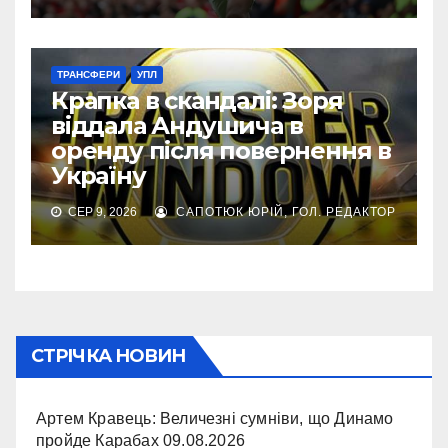
ТРАНСФЕРИ
УПЛ
Крапка в скандалі: Зоря
віддала Андушича в
оренду після повернення в
Україну
СЕР 9, 2026
САПОТЮК ЮРІЙ, ГОЛ. РЕДАКТОР
СТРІЧКА НОВИН
Артем Кравець: Величезні сумніви, що Динамо
пройде Карабах
09.08.2026