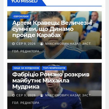
YOU MISSED
ЄВРОКУБКИ
Артем Кравець: Величезні
сумніви, що Динамо
пройде Карабах
СЕР 9, 2026
МАКСИМОВИЧ НАЗАР, ЗАСТ.
ГОЛ. РЕДАКТОРА
НАШІ ЗА КОРДОНОМ
ТОП-ЧЕМПІОНАТИ
Фабріціо Романо розкрив
майбутнє Михайла
Мудрика
СЕР 9, 2026
МАКСИМОВИЧ НАЗАР, ЗАСТ.
ГОЛ. РЕДАКТОРА