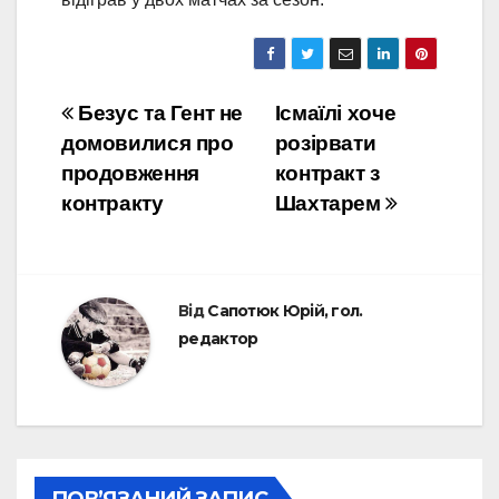
Навігація
Безус та Гент не
Ісмаїлі хоче
домовилися про
розірвати
записів
продовження
контракт з
контракту
Шахтарем
Від
Сапотюк Юрій, гол.
редактор