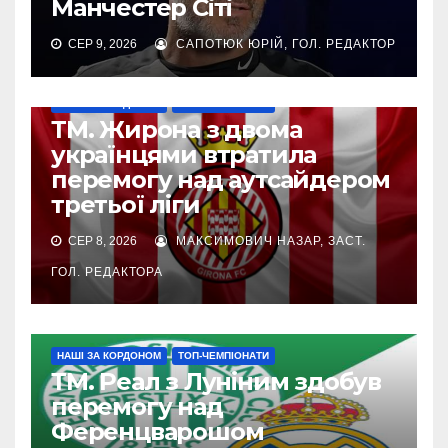
Манчестер Сіті
СЕР 9, 2026
САПОТЮК ЮРІЙ, ГОЛ. РЕДАКТОР
НАШІ ЗА КОРДОНОМ
ТОП-ЧЕМПІОНАТИ
ТМ. Жирона з двома
українцями втратила
перемогу над аутсайдером
третьої ліги
СЕР 8, 2026
МАКСИМОВИЧ НАЗАР, ЗАСТ.
ГОЛ. РЕДАКТОРА
НАШІ ЗА КОРДОНОМ
ТОП-ЧЕМПІОНАТИ
ТМ. Реал з Луніним здобув
перемогу над
Ференцварошом