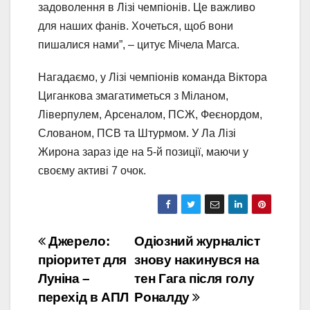
задоволення в Лізі чемпіонів. Це важливо
для наших фанів. Хочеться, щоб вони
пишалися нами”, – цитує Мічела Marca.
Нагадаємо, у Лізі чемпіонів команда Віктора
Циганкова змагатиметься з Міланом,
Ліверпулем, Арсеналом, ПСЖ, Феєнордом,
Слованом, ПСВ та Штурмом. У Ла Лізі
Жирона зараз іде на 5-й позиції, маючи у
своєму активі 7 очок.
Навігація
Джерело:
Одіозний журналіст
пріоритет для
знову накинувся на
записів
Луніна –
тен Гага після голу
перехід в АПЛ
Роналду