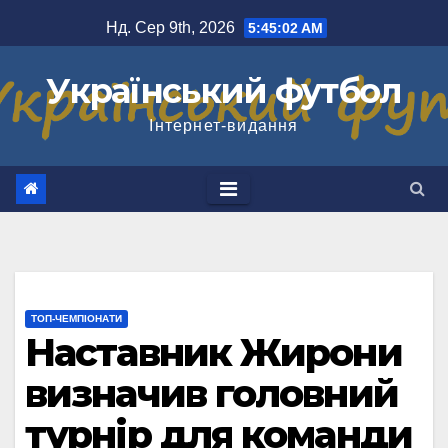
Перейти
Нд. Сер 9th, 2026
5:45:02 AM
до
вмісту
Український футбол
Інтернет-видання
ТОП-ЧЕМПІОНАТИ
Наставник Жирони
визначив головний
турнір для команди