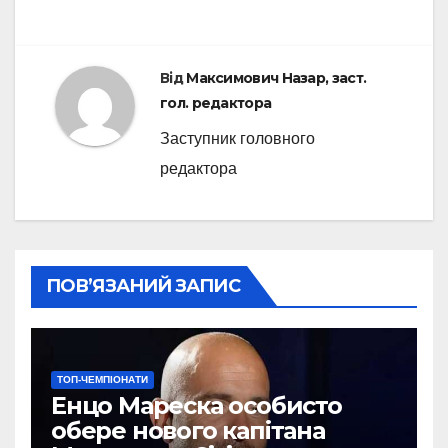
Від
Максимович Назар, заст.
гол. редактора
Заступник головного
редактора
ПОВ’ЯЗАНИЙ ЗАПИС
ТОП-ЧЕМПІОНАТИ
Енцо Мареска особисто
обере нового капітана