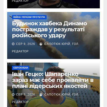
РЕДАКТОР
ВІЙНА УКРАЇНИ ПРОТИ РФ
Будинок хавбека Динамо
постраждав у результаті
російського удару
СЕР 9, 2026
САПОТЮК ЮРІЙ, ГОЛ.
РЕДАКТОР
ЄВРОКУБКИ
Іван Гецко: Шапаренко
зараз має себе проявляти в
плані лідерських якостей
СЕР 9, 2026
САПОТЮК ЮРІЙ, ГОЛ.
РЕДАКТОР