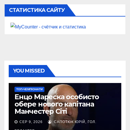
СТАТИСТИКА САЙТУ
YOU MISSED
ТОП-ЧЕМПІОНАТИ
Енцо Мареска особисто
обере нового капітана
Манчестер Сіті
СЕР 9, 2026
САПОТЮК ЮРІЙ, ГОЛ.