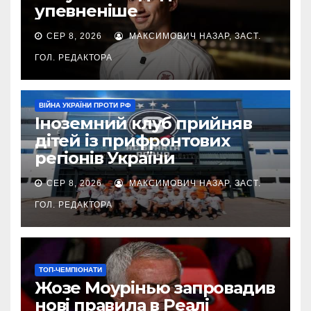
упевненіше
СЕР 8, 2026
МАКСИМОВИЧ НАЗАР, ЗАСТ.
ГОЛ. РЕДАКТОРА
ВІЙНА УКРАЇНИ ПРОТИ РФ
Іноземний клуб прийняв
дітей із прифронтових
регіонів України
СЕР 8, 2026
МАКСИМОВИЧ НАЗАР, ЗАСТ.
ГОЛ. РЕДАКТОРА
ТОП-ЧЕМПІОНАТИ
Жозе Моурінью запровадив
нові правила в Реалі