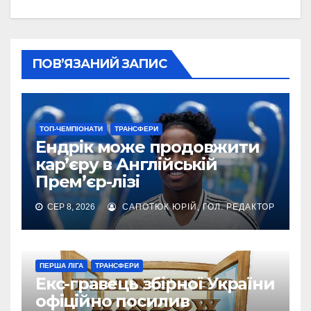
ПОВ’ЯЗАНИЙ ЗАПИС
ТОП-ЧЕМПІОНАТИ
ТРАНСФЕРИ
Ендрік може продовжити
кар’єру в Англійській
Прем’єр-лізі
СЕР 8, 2026
САПОТЮК ЮРІЙ, ГОЛ. РЕДАКТОР
ПЕРША ЛІГА
ТРАНСФЕРИ
Екс-гравець збірної України
офіційно посилив