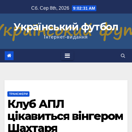
Перейти
Сб. Сер 8th, 2026
9:02:32 AM
до
вмісту
Український футбол
Інтернет-видання
ТРАНСФЕРИ
Клуб АПЛ
цікавиться вінгером
Шахтаря