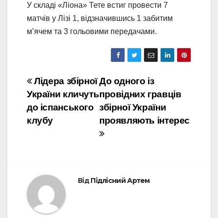
У складі «Ліона» Тете встиг провести 7
матчів у Лізі 1, відзначившись 1 забитим
м’ячем та 3 гольовими передачами.
Навігація
Лідера збірної
До одного із
України кличуть
провідних гравців
записів
до іспанського
збірної України
клубу
проявляють інтерес
Від
Підлісний Артем