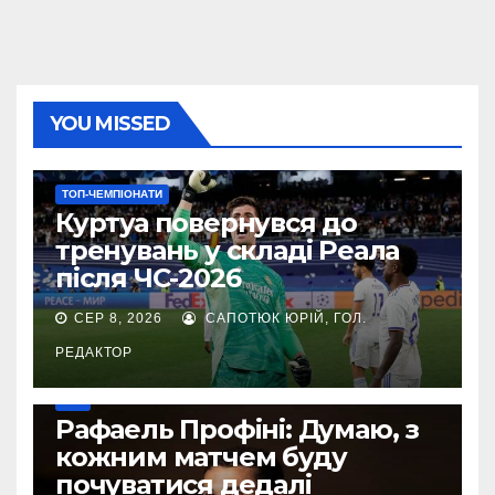
YOU MISSED
ТОП-ЧЕМПІОНАТИ
Куртуа повернувся до
тренувань у складі Реала
після ЧС-2026
СЕР 8, 2026
САПОТЮК ЮРІЙ, ГОЛ.
РЕДАКТОР
УПЛ
Рафаель Профіні: Думаю, з
кожним матчем буду
почуватися дедалі