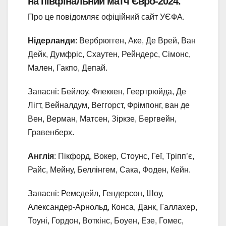
на півфінальний матч Євро-2024.
Про це повідомляє офіційний сайт УЄФА.
Нідерланди
: Вербрюгген, Аке, Де Врей, Ван
Дейк, Думфріс, Схаутен, Рейндерс, Сімонс,
Мален, Гакпо, Депай.
Запасні: Бейлоу, Флеккен, Геертрюйда, Де
Лігт, Вейналдум, Веггорст, Фрімпонг, ван де
Вен, Верман, Матсен, Зіркзе, Бергвейн,
Гравенберх.
Англія
: Пікфорд, Вокер, Стоунс, Геї, Тріпп’є,
Райс, Мейну, Беллінгем, Сака, Фоден, Кейн.
Запасні: Ремсдейл, Гендерсон, Шоу,
Александер-Арнольд, Конса, Данк, Галлахер,
Тоуні, Гордон, Воткінс, Боуен, Езе, Гомес,