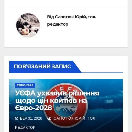
Від
Сапотюк Юрій, гол.
редактор
ПОВ’ЯЗАНИЙ ЗАПИС
ЄВРО-2028
УЄФА ухвалив рішення
щодо цін квитків на
Євро-2028
БЕР 31, 2026
САПОТЮК ЮРІЙ, ГОЛ.
РЕДАКТОР