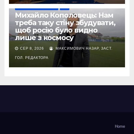
ВІЙНА УКРАЇНИ ПРОТИ РФ
УПЛ
Михайло Кополовець: Нам
треба таку стіну збудувати,
щоб росію було видно
лише з космосу
СЕР 8, 2026
МАКСИМОВИЧ НАЗАР, ЗАСТ.
ГОЛ. РЕДАКТОРА
Home