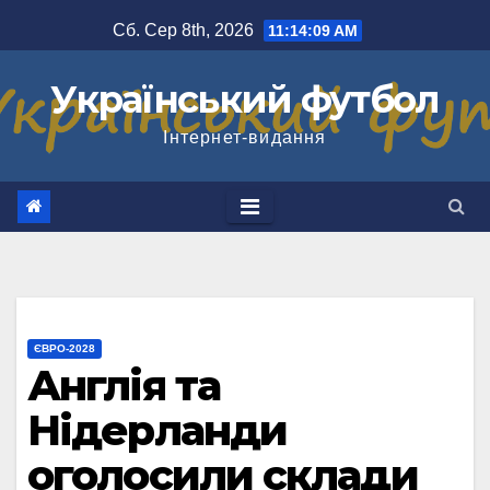
Перейти
Сб. Сер 8th, 2026
11:14:10 AM
до
вмісту
Український футбол
Інтернет-видання
ЄВРО-2028
Англія та
Нідерланди
оголосили склади