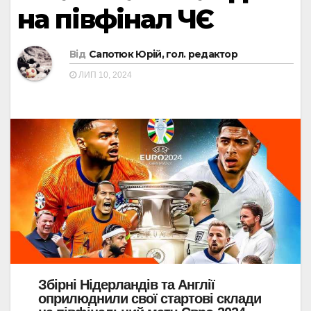
на півфінал ЧЄ
Від
Сапотюк Юрій, гол. редактор
ЛИП 10, 2024
Збірні Нідерландів та Англії
оприлюднили свої стартові склади