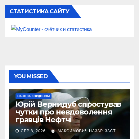
СТАТИСТИКА САЙТУ
YOU MISSED
НАШІ ЗА КОРДОНОМ
Юрій Вернидуб спростував
чутки про невдоволення
гравців Нефтчі
СЕР 8, 2026
МАКСИМОВИЧ НАЗАР, ЗАСТ.