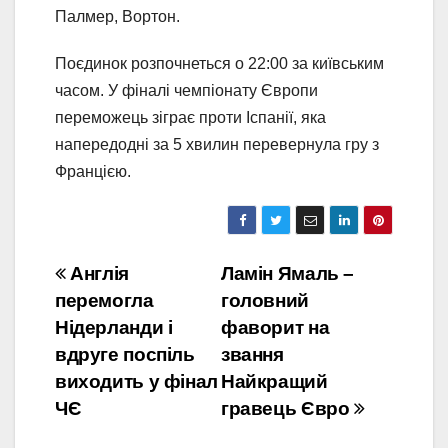
Палмер, Вортон.
Поєдинок розпочнеться о 22:00 за київським
часом. У фіналі чемпіонату Європи
переможець зіграє проти Іспанії, яка
напередодні за 5 хвилин перевернула гру з
Францією.
Навігація
Англія
Ламін Ямаль –
перемогла
головний
записів
Нідерланди і
фаворит на
вдруге поспіль
звання
виходить у фінал
Найкращий
ЧЄ
гравець Євро