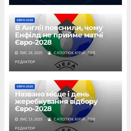
ЄВРО-2028
В Англії пояснили, чому
Енфілд не прийме матчі
Євро-2028
ЛИС 18, 2025
САПОТЮК ЮРІЙ, ГОЛ.
РЕДАКТОР
ЄВРО-2028
Названо місце і день
жеребкування відбору
Євро-2028
ЛИС 13, 2025
САПОТЮК ЮРІЙ, ГОЛ.
РЕДАКТОР