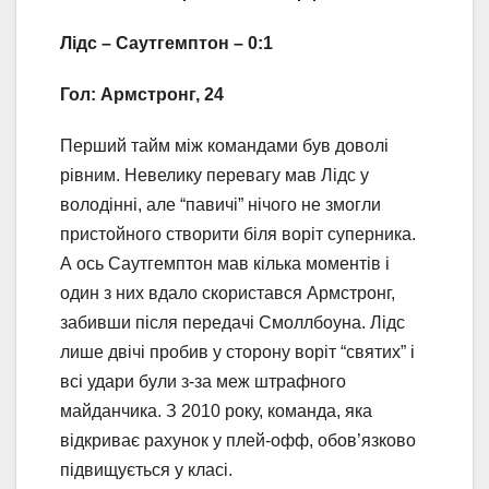
Лідс – Саутгемптон – 0:1
Гол: Армстронг, 24
Перший тайм між командами був доволі
рівним. Невелику перевагу мав Лідс у
володінні, але “павичі” нічого не змогли
пристойного створити біля воріт суперника.
А ось Саутгемптон мав кілька моментів і
один з них вдало скористався Армстронг,
забивши після передачі Смоллбоуна. Лідс
лише двічі пробив у сторону воріт “святих” і
всі удари були з-за меж штрафного
майданчика. З 2010 року, команда, яка
відкриває рахунок у плей-офф, обов’язково
підвищується у класі.