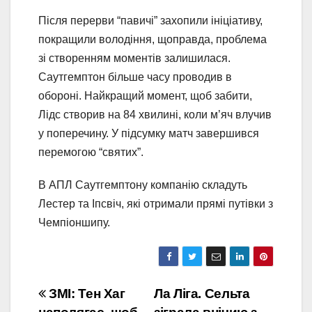
Після перерви “павичі” захопили ініціативу,
покращили володіння, щоправда, проблема
зі створенням моментів залишилася.
Саутгемптон більше часу проводив в
обороні. Найкращий момент, щоб забити,
Лідс створив на 84 хвилині, коли м’яч влучив
у поперечину. У підсумку матч завершився
перемогою “святих”.
В АПЛ Саутгемптону компанію складуть
Лестер та Іпсвіч, які отримали прямі путівки з
Чемпіоншипу.
Навігація
ЗМІ: Тен Хаг
Ла Ліга. Сельта