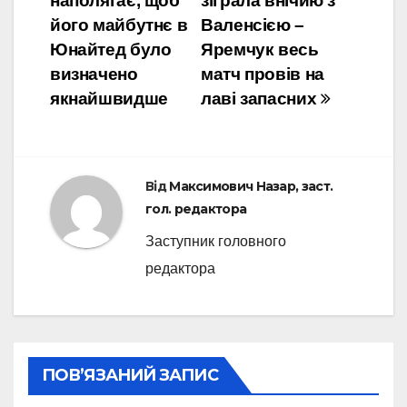
наполягає, щоб
зіграла внічию з
записів
його майбутнє в
Валенсією –
Юнайтед було
Яремчук весь
визначено
матч провів на
якнайшвидше
лаві запасних
Від
Максимович Назар, заст.
гол. редактора
Заступник головного
редактора
ПОВ’ЯЗАНИЙ ЗАПИС