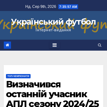
Перейти
Нд. Сер 9th, 2026
7:35:58 AM
до
вмісту
Український футбол
Інтернет-видання
ТОП-ЧЕМПІОНАТИ
Визначився
останній учасник
АПЛ сезону 2024/25