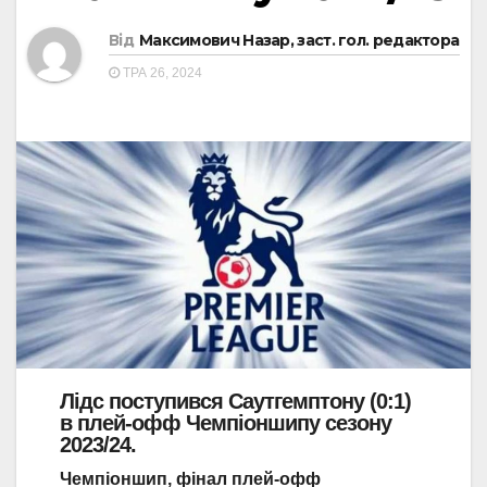
Від
Максимович Назар, заст. гол. редактора
ТРА 26, 2024
Лідс поступився Саутгемптону (0:1)
в плей-офф Чемпіоншипу сезону
2023/24.
Чемпіоншип, фінал плей-офф