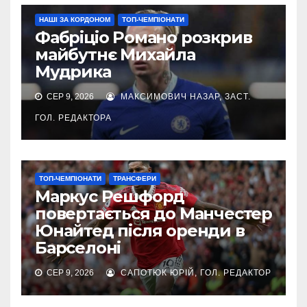
НАШІ ЗА КОРДОНОМ
ТОП-ЧЕМПІОНАТИ
Фабріціо Романо розкрив
майбутнє Михайла
Мудрика
СЕР 9, 2026
МАКСИМОВИЧ НАЗАР, ЗАСТ.
ГОЛ. РЕДАКТОРА
ТОП-ЧЕМПІОНАТИ
ТРАНСФЕРИ
Маркус Решфорд
повертається до Манчестер
Юнайтед після оренди в
Барселоні
СЕР 9, 2026
САПОТЮК ЮРІЙ, ГОЛ. РЕДАКТОР