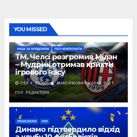
YOU MISSED
НАШІ ЗА КОРДОНОМ
ТОП-ЧЕМПІОНАТИ
ТМ. Челсі розгромив Мілан
– Мудрик отримав крихти
ігрового часу
СЕР 8, 2026
МАКСИМОВИЧ НАЗАР, ЗАСТ.
ГОЛ. РЕДАКТОРА
ТРАНСФЕРИ
УПЛ
Динамо підтвердило відхід
з клубу 10 футболістів