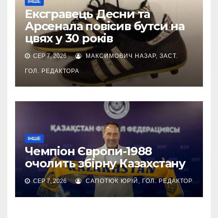
ІНШЕ
Ексгравець Десни та
Арсенала повісив бутси на
цвях у 30 років
СЕР 7, 2026
МАКСИМОВИЧ НАЗАР, ЗАСТ.
ГОЛ. РЕДАКТОРА
ІНШЕ
Чемпіон Європи-1988
очолить збірну Казахстану
СЕР 7, 2026
САПОТЮК ЮРІЙ, ГОЛ. РЕДАКТОР