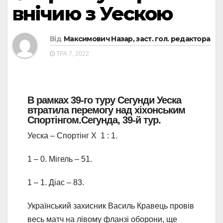
внічию з Уескою
Від
Максимович Назар, заст. гол. редактора
ТРА 7, 2022
В рамках 39-го туру Сегунди Уеска
втратила перемогу над хіхонським
Спортінгом.
Сегунда, 39-й тур.
Уеска – Спортінг Х 1 : 1.
1 – 0. Мігель – 51.
1 – 1. Діас – 83.
Український захисник Василь Кравець провів
весь матч на лівому фланзі оборони, ще