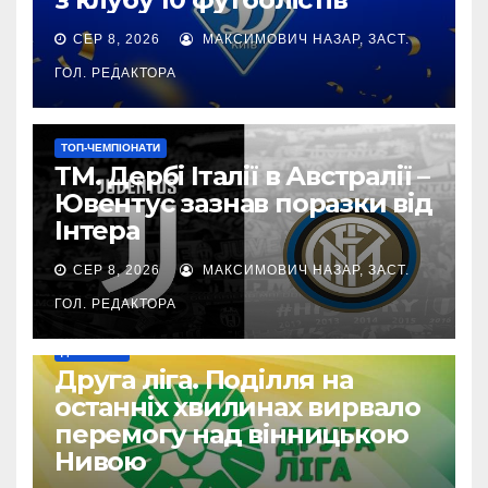
СЕР 8, 2026
МАКСИМОВИЧ НАЗАР, ЗАСТ.
ГОЛ. РЕДАКТОРА
ТОП-ЧЕМПІОНАТИ
ТМ. Дербі Італії в Австралії –
Ювентус зазнав поразки від
Інтера
СЕР 8, 2026
МАКСИМОВИЧ НАЗАР, ЗАСТ.
ГОЛ. РЕДАКТОРА
ДРУГА ЛІГА
Друга ліга. Поділля на
останніх хвилинах вирвало
перемогу над вінницькою
Нивою