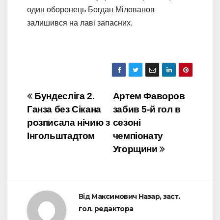
один оборонець Богдан Мілованов
залишився на лаві запасних.
Навігація
Бундесліга 2.
Артем Фаворов
Ганза без Сікана
забив 5-й гол в
записів
розписала нічию з
сезоні
Інгольштадтом
чемпіонату
Угорщини
Від
Максимович Назар, заст.
гол. редактора