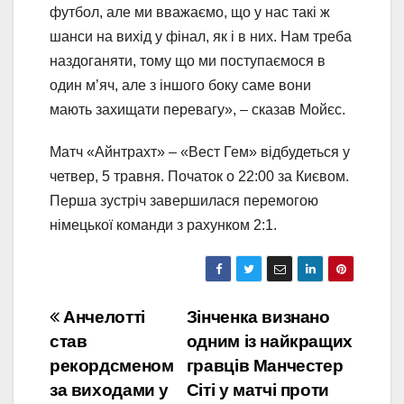
футбол, але ми вважаємо, що у нас такі ж
шанси на вихід у фінал, як і в них. Нам треба
наздоганяти, тому що ми поступаємося в
один м’яч, але з іншого боку саме вони
мають захищати перевагу», – сказав Мойєс.
Матч «Айнтрахт» – «Вест Гем» відбудеться у
четвер, 5 травня. Початок о 22:00 за Києвом.
Перша зустріч завершилася перемогою
німецької команди з рахунком 2:1.
Навігація
Анчелотті
Зінченка визнано
став
одним із найкращих
записів
рекордсменом
гравців Манчестер
за виходами у
Сіті у матчі проти