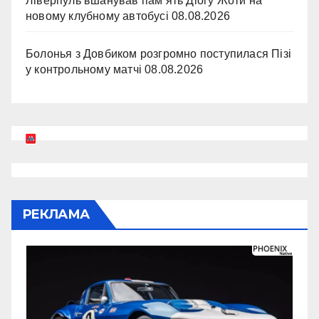
Ліверпуль вшанував пам’ять Діогу Жоти на
новому клубному автобусі
08.08.2026
Болонья з Довбиком розгромно поступилася Пізі
у контрольному матчі
08.08.2026
РЕКЛАМА