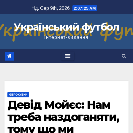
Перейти
Нд. Сер 9th, 2026
2:07:26 AM
до
вмісту
Український футбол
Інтернет-видання
ЄВРОКУБКИ
Девід Мойєс: Нам
треба наздоганяти,
тому що ми