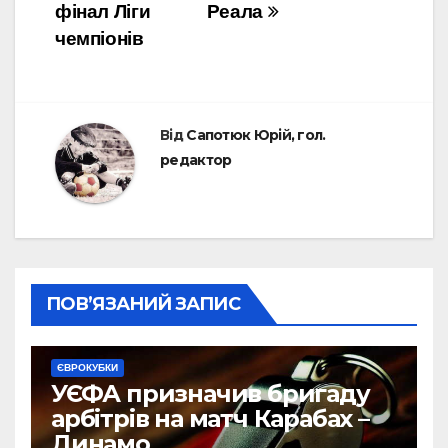
фінал Ліги
Реала
чемпіонів
Від
Сапотюк Юрій, гол.
редактор
ПОВ’ЯЗАНИЙ ЗАПИС
ЄВРОКУБКИ
УЄФА призначив бригаду
арбітрів на матч Карабах –
Динамо