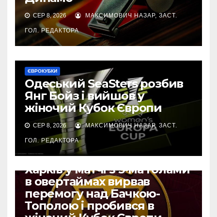
СЕР 8, 2026
МАКСИМОВИЧ НАЗАР, ЗАСТ.
ГОЛ. РЕДАКТОРА
ЄВРОКУБКИ
Одеський SeaSters розбив
Янг Бойз і вийшов у
жіночий Кубок Європи
СЕР 8, 2026
МАКСИМОВИЧ НАЗАР, ЗАСТ.
ГОЛ. РЕДАКТОРА
ЄВРОКУБКИ
Харків у матчі з 5-ма голами
в овертаймах вирвав
перемогу над Бачкою-
Тополою і пробився в