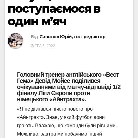
поступаємося в
один м’яч
Від
Сапотюк Юрій, гол. редактор
ТРА 5, 2022
Головний тренер англійського «Вест
Гема» Девід Мойєс поділився
очікуваннями від матчу-відповіді 1/2
фіналу Ліги Європи проти
німецького «Айнтрахта».
«Я не дізнався нічого нового про
«Айнтрахт». Знав, у який футбол вони
грають. Вважаю, що команди були рівними.
Можливо, завтра ми побачимо інший