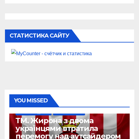
СТАТИСТИКА САЙТУ
YOU MISSED
НАШІ ЗА КОРДОНОМ
ТОП-ЧЕМПІОНАТИ
ТМ. Жирона з двома
українцями втратила
перемогу над аутсайдером